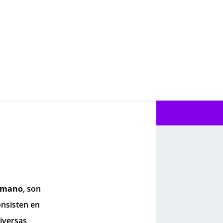
humano
, son
onsisten en
iversas