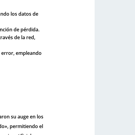
zando los datos de
unción de pérdida.
ravés de la red,
l error, empleando
aron su auge en los
do», permitiendo el