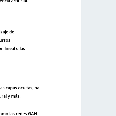
ia artificial.
izaje de
ursos
 lineal o las
s capas ocultas, ha
ral y más.
como las redes GAN